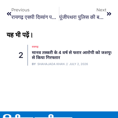
Previous
Next
रायगढ़ एसपी दिव्यांग पटेल ने मोबाइल स्वामियों को लौटाए 54 गुम मोबाइल …
पूंजीपथरा पुलिस की बड़ी कामयाबी: BSNL टावर जनरेटर चोरी करने वाले गिरोह का भंडाफोड़ तीन आरोपी गिरफ्तार…
यह भी पढ़ें।
रायगढ़
मानव तस्करी के 4 वर्ष से फरार आरोपी को जशपुर
2
से किया गिरफ्तार
BY
SHAHAJADA KHAN
JULY 2, 2026