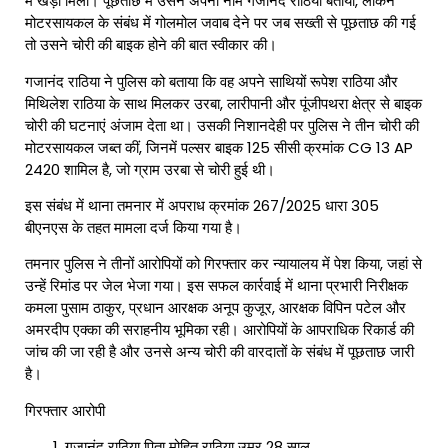
में खड़ा मिला। पूछताछ में उसने अपना नाम गजानंद राठिया बताया, लेकिन
मोटरसायकल के संबंध में गोलमोल जवाब देने पर जब सख्ती से पूछताछ की गई
तो उसने चोरी की बाइक होने की बात स्वीकार की।
गजानंद राठिया ने पुलिस को बताया कि वह अपने साथियों रूपेश राठिया और
मिथिलेश राठिया के साथ मिलकर उरबा, लारीपानी और पूंजीपथरा क्षेत्र से बाइक
चोरी की घटनाएं अंजाम देता था। उसकी निशानदेही पर पुलिस ने तीन चोरी की
मोटरसायकल जब्त कीं, जिनमें पल्सर बाइक 125 सीसी क्रमांक CG 13 AP
2420 शामिल है, जो ग्राम उरबा से चोरी हुई थी।
इस संबंध में थाना तमनार में अपराध क्रमांक 267/2025 धारा 305
बीएनएस के तहत मामला दर्ज किया गया है।
तमनार पुलिस ने तीनों आरोपियों को गिरफ्तार कर न्यायालय में पेश किया, जहां से
उन्हें रिमांड पर जेल भेजा गया। इस सफल कार्रवाई में थाना प्रभारी निरीक्षक
कमला पुसाम ठाकुर, प्रधान आरक्षक अनूप कुजूर, आरक्षक विपिन पटेल और
अमरदीप एक्का की सराहनीय भूमिका रही। आरोपियों के आपराधिक रिकार्ड की
जांच की जा रही है और उनसे अन्य चोरी की वारदातों के संबंध में पूछताछ जारी
है।
गिरफ्तार आरोपी
गजानंद राठिया पिता मोहित राठिया उम्र 28 साल