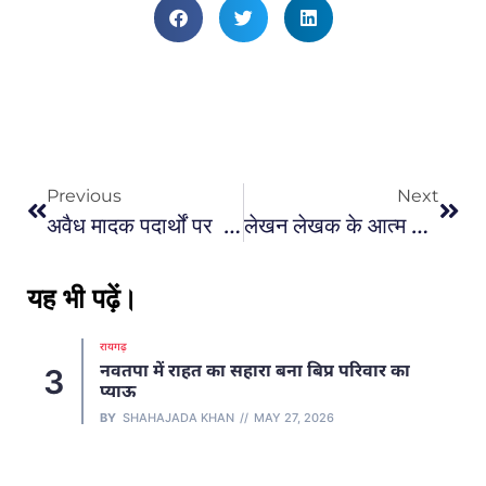
Previous
Next
अवैध मादक पदार्थों पर रायगढ़ पुलिस की ताबड़तोड़ कार्रवाई…
लेखन लेखक के आत्म संतुष्टि का विषय ओ.पी. चौधरी…
यह भी पढ़ें।
रायपुर
रायपुर कमिश्नरेट में बड़ा फेरबदल, SI, एएसआई और
4
हेड कांस्टेबल समेत 136 पुलिसकर्मियों के हुए
तबादले, देखें लिस्ट
BY
SHAHAJADA KHAN
MAY 5, 2026