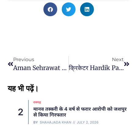
Previous
Next
Aman Sehrawat Olympics: जानें कौन हैं अमन सेहरावत? बचपन में ही माता-पिता का निधन, दादा ने किया पालन-पोषण
क्रिकेटर Hardik Pandya नताशा से ब्रेकअप के बाद आखिर किसे डेट कर रहे हैं?जानें उनके नए प्यार के बारे में
यह भी पढ़ें।
रायगढ़
मानव तस्करी के 4 वर्ष से फरार आरोपी को जशपुर
2
से किया गिरफ्तार
BY
SHAHAJADA KHAN
JULY 2, 2026