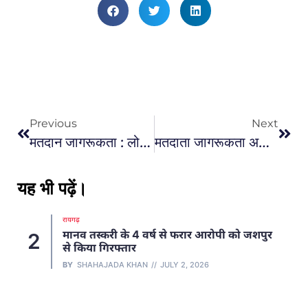
Previous
Next
मतदान जागरूकता : लोकसभा चुनाव में मतदान करने डांडिया का आयोजन नगर भवन बलौदाबाजार में किया
मतदाता जागरूकता अभियान : लोगों को शत प्रतिशत मतदान जागरूक करने 51 बैलगाड़ियों में सवार होकर निकले अधिकारी-कर्मचारी
यह भी पढ़ें।
रायगढ़
मानव तस्करी के 4 वर्ष से फरार आरोपी को जशपुर
2
से किया गिरफ्तार
BY
SHAHAJADA KHAN
JULY 2, 2026