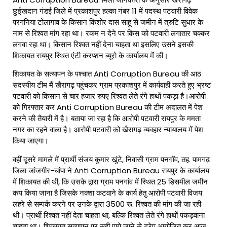
छुईखदान गंडई जिले में प्रकाशपुर हल्का नंबर 11 में पदस्थ पटवारी विवेक
परगनिया टोलागांव के किसान किशोर दास साहू से जमीन में त्रुटि सुधार के
नाम से रिश्वत मांग रहा था। रकम न देने पर किस को पटवारी लगातार चक्कर
लगवा रहा था। किसान रिश्वत नहीं देना चाहता था इसलिए उसने इसकी
शिकायत रायपुर स्थित एंटी करप्शन ब्यूरो के कार्यालय में की।
शिकायत के सत्यापन के पश्चात Anti Corruption Bureau की आठ
सदस्यीय टीम मैं खैरागढ़ पहुंचकर ग्राम प्रकाशपुर में कार्यवाही करते हुए भ्रष्ट
पटवारी को किसान से चार हजार रुपए रिश्वत लेते रंगे हाथों पकड़ा है।आरोपी
को गिरफ्तार कर Anti Corruption Bureau की टीम अदालत में पेश
करने की तैयारी में है। बताया जा रहा है कि आरोपी पटवारी रायपुर के ममता
नगर का रहने वाला है। आरोपी पटवारी को खैरागढ़ व्यवहार न्यायालय में पेश
किया जाएगा।
वहीं दूसरे मामले में प्रार्थी संजय कुमार खुंटे, निवासी ग्राम पनगॉव, तह. पामगढ़
जिला जांजगीर-चांपा ने Anti Corruption Bureau रायपुर के कार्यालय
में शिकायत की थी, कि उसके द्वारा ग्राम पनगांव में स्थित 25 डिसमील जमीन
कय किया जाना है जिसके नक्शा कटवाने के कार्य हेतु आरोपी पटवारी विजय
लहरे से सम्पर्क करने पर उनके द्वारा 3500 रू. रिश्वत की मांग की जा रही
थी। प्रार्थी रिश्वत नहीं देता चाहता था, बल्कि रिश्वत लेते रंगे हाथों पकड़वाना
चाहता था। शिकायत सत्यापन पर सही पाये जाने से ट्रेप आयोजित कर आज