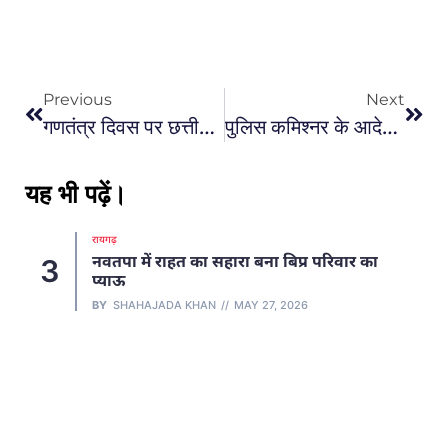
Previous
Next
गणतंत्र दिवस पर छत्तीसगढ़ का मान_ डीजी हिमांशु गुप्ता समेत 25 जांबाज पुलिस अफसर होंगे सम्मानित-!
पुलिस कमिश्नर के आदेश पर पूर्व CM बघेल का पलटवार; पूछा सिर्फ 2 महीने के लिए ही क्यों लागू किया गया नियम?
यह भी पढ़ें।
रायगढ़
नवतपा में राहत का सहारा बना बिप्र परिवार का
3
प्याऊ
BY
SHAHAJADA KHAN
MAY 27, 2026