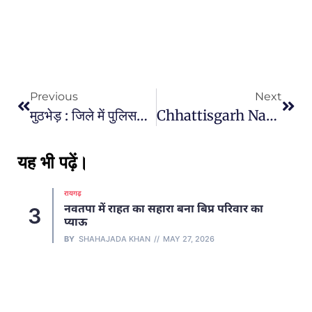
Previous
Next
मुठभेड़ : जिले में पुलिस-नक्सली मुठभेड़ में चार नक्सलियों को ढेर करने की खबर सामने
Chhattisgarh Naxali Encounter : छत्तीसगढ़ में नक्सलियों के खिलाफ बड़ा ऑपरेशन, सुरक्षाबलों ने अब तक 40 से अधिक नक्सलियों को किया ढेर…
यह भी पढ़ें।
रायगढ़
नवतपा में राहत का सहारा बना बिप्र परिवार का
3
प्याऊ
BY
SHAHAJADA KHAN
MAY 27, 2026