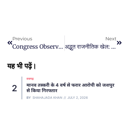
Previous
Next
Congress Observers : कांग्रेस ने चार राज्यों में मतगणना के लिए नियुक्त किये ऑब्जर्वर सीजी-एमपी में इन नेताओं को कमान दी…
अद्भुत राजनीतिक खेल: छत्तीसगढ़ में जोगी की पार्टी की चुनौती – और BJP ने कैसे मोड़ा बघेल का खेल? (राजनीतिक भूचाल)
यह भी पढ़ें।
रायगढ़
मानव तस्करी के 4 वर्ष से फरार आरोपी को जशपुर
2
से किया गिरफ्तार
BY
SHAHAJADA KHAN
JULY 2, 2026