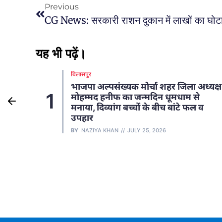
Previous
यह भी पढ़ें।
रायगढ़
अध्यक्ष
2
े
मानव तस्करी के 4 वर्ष से फरार आरोपी को
 व
जशपुर से किया गिरफ्तार
BY
SHAHAJADA KHAN
JULY 2, 2026