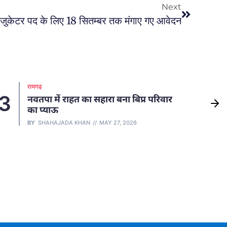
Next
ल एजुकेटर पद के लिए 18 सितम्बर तक मंगाए गए आवेदन
रायपुर
रायपुर कमिश्नरेट में बड़ा फेरबदल, SI,
4
5
एएसआई और हेड कांस्टेबल समेत 136
पुलिसकर्मियों के हुए तबादले, देखें लिस्ट
BY
SHAHAJADA KHAN
MAY 5, 2026