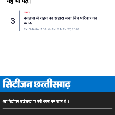
यह भी पढ़ें।
रायपुर
रायपुर कमिश्नरे
ं राहत का सहारा बना बिप्र परिवार का
4
हेड कांस्टेबल सम
तबादले, देखें लिस
AJADA KHAN
MAY 27, 2026
BY
SHAHAJADA K
आप सिटीजन छत्तीसगढ़ पर क्यों भरोसा कर सकतें हैं ।