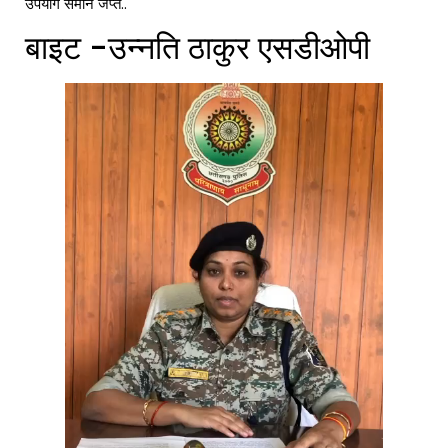
उपयोग समान जप्त..
बाइट -उन्नति ठाकुर एसडीओपी