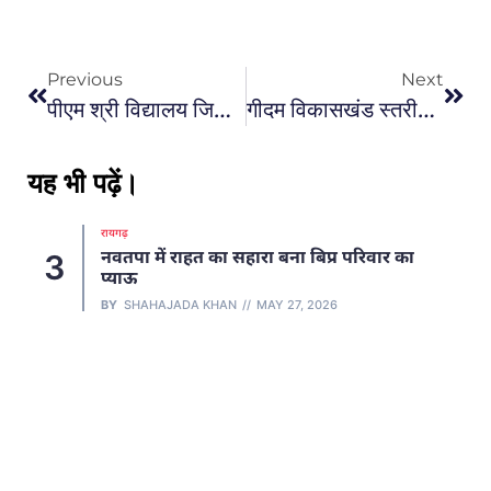
Previous
Next
पीएम श्री विद्यालय जिला स्तरीय समर कैंप का हुआ भव्य समापन…
गीदम विकासखंड स्तरीय शाला प्रवेश उत्सव आयोजन में नि:शुल्क पाठ्य पुस्तक, गणवेश, बैग वितरण किया गया…
यह भी पढ़ें।
रायगढ़
नवतपा में राहत का सहारा बना बिप्र परिवार का
3
4
प्याऊ
BY
SHAHAJADA KHAN
MAY 27, 2026