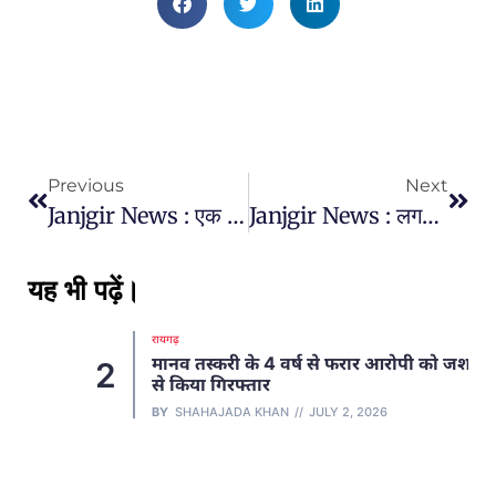
Previous
Next
Janjgir News : एक बार फिर सरकारी स्वास्थ्य सुविधाओं की पोल खुल ही गई, प्रसव के महिला और नवजात की मौत, परिजनों में पसरा मातम का माहौल
Janjgir News : लगरा पामगढ़ में जिला स्तरीय भारत स्काउट एंड गाइड्स प्रशिक्षण शिविर का आयोजन,
यह भी पढ़ें।
रायगढ़
मानव तस्करी के 4 वर्ष से फरार आरोपी को जशपुर
2
से किया गिरफ्तार
BY
SHAHAJADA KHAN
JULY 2, 2026