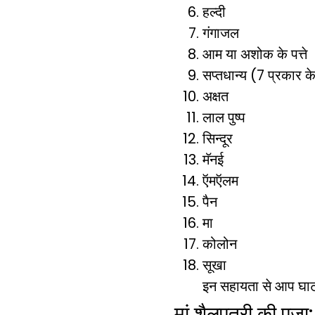
हल्दी
गंगाजल
आम या अशोक के पत्ते
सप्तधान्य (7 प्रकार 
अक्षत
लाल पुष्प
सिन्दूर
मॅनई
ऍमऍलम
पैन
मा
कोलोन
सूखा
इन सहायता से आप घाट 
मां शैलपुत्री की प