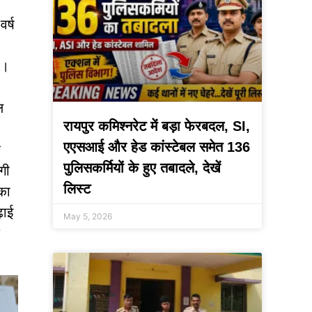
र्ष
ै।
ल
रायपुर कमिश्नरेट में बड़ा फेरबदल, SI,
एएसआई और हेड कांस्टेबल समेत 136
ह
पुलिसकर्मियों के हुए तबादले, देखें
गी
लिस्ट
सका
़ाई
May 5, 2026
े