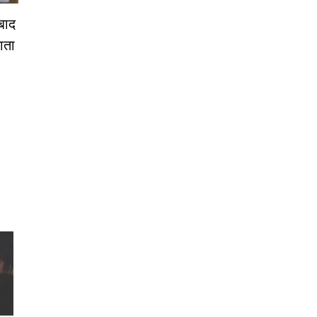
 बाद
ाता