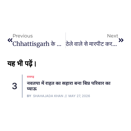
Previous
Next
Chhattisgarh के माओवादी आतंक प्रभावित जिलों के विद्यार्थियों को तकनीकी एवं व्यावसायिक शिक्षा के लिए मिलेगा ब्याज रहित ऋण-मुख्यमंत्री विष्णु देव साय
ठेले वाले से मारपीट करने वाले फरार आरोपी को चक्रधरनगर पुलिस ने गिरफ्तार कर भेजा रिमांड पर…
यह भी पढ़ें।
रायगढ़
नवतपा में राहत का सहारा बना बिप्र परिवार का
3
प्याऊ
BY
SHAHAJADA KHAN
MAY 27, 2026