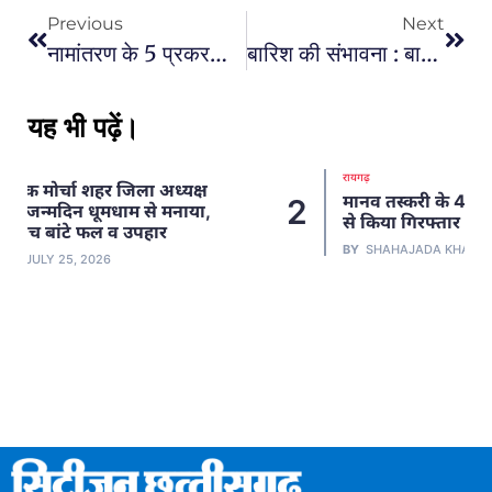
Previous
Next
नामांतरण के 5 प्रकरणों में टालमटोल : नामंतरण के नाम पर रायपुर तहसीलदार ऑफिस में लंबा खेल चल रहा,किसी का नामंतरण 1 दिन में, किसी को 25 दिन की पेशी… मामला चढ़ावा का तो नहीं ?
बारिश की संभावना : बारिश होने से लोगों को गर्मी से राहत, मौसम विभाग ने अगले 3 दिन अंधड़ और गरज-चमक के साथ कुछ स्थानों पर बारिश की संभावना जताई
यह भी पढ़ें।
रायगढ़
मानव तस्करी के 4 वर्ष से फरार आरोपी को जशपुर
2
से किया गिरफ्तार
BY
SHAHAJADA KHAN
JULY 2, 2026