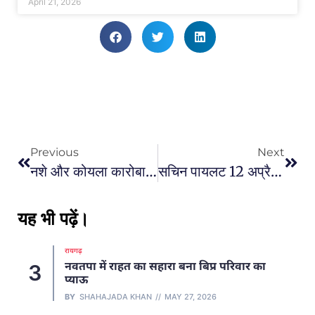
April 21, 2026
Previous
Next
नशे और कोयला कारोबारी हिरासत में : एसीबी/ईओडब्ल्यू ने गुरुवार को शराब और कोयला कारोबार से जुड़े कारोबारियों के रायपुर, दुर्ग, राजनांदगाँव और बिलासपुर समेत प्रदेशभर के 15 ठिकानों पर दी दबिश
सचिन पायलट 12 अप्रैल को छत्तीसगढ़ दौरे पर : कांग्रेस के प्रदेश प्रभारी व राष्ट्रीय महासचिव सचिन पायलट राहुल के दौरे से पहले तैयारियों का जायजा लेने पहुंच रहे
यह भी पढ़ें।
रायगढ़
नवतपा में राहत का सहारा बना बिप्र परिवार का
3
प्याऊ
BY
SHAHAJADA KHAN
MAY 27, 2026